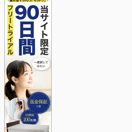
方 鶏そぼろ前日作り置き
250g 大葉15枚 卵1個 人
ボウルに醤油、料理酒、
参1/2本 豆腐約100g し
みりん、砂糖、生姜を入
らす約20g 片栗粉大さじ
れて混ぜ合わせる。 フラ
2 和風だし大さじ1 ごま
イパンに調味料と鶏ミン
油大さじ１ 塩コショウ
チを入れてしっかり混ぜ
少々 生姜少々 油少々 大
る。 ある程度お肉をほぐ
葉入り鶏つくねのタレ
したら、火をつけて中火
（調味料A） めんつゆ大
で手早くかき混ぜながら
さじ3 料理酒大さじ1 み
煮る。 煮汁がなくなった
りん大さじ1 砂糖大さじ1
ら、軽く炒めて汁気を飛
...
ばしたら ...