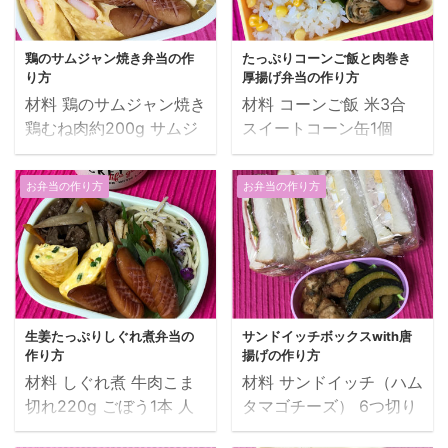
ーハム ベビーハム半分
持ち昆布 調理時間：約
大さじ1 牛脂2個 ごま油
コン巻き オクラ4本 ハー
油少々 塩 ...
40分 作り方 秋鮭の塩焼
適量 韓国風おにぎり 十
フベーコン4枚 調味料
き ...
鶏のサムジャン焼き弁当の作
たっぷりコーンご飯と肉巻き
穀米入りご飯（前日のご
A（めんつゆ大さじ2、料
り方
厚揚げ弁当の作り方
飯） 混ぜ込みわかめ ご
理酒小さじ1、みりん小
材料 鶏のサムジャン焼き
材料 コーンご飯 米3合
ま油少々 韓国のり2枚 ち
さじ1，砂糖小さじ1、七
鶏むね肉約200g サムジ
スイートコーン缶1個
くわのきゅうり詰め ちく
味唐辛子少々） 油少々
ャン大さじ3 料理酒大さ
（固形量250g） 料理酒
わ1本 きゅうり1/8本 塩
ねぎ入り卵焼き 卵1個 砂
じ1（鶏肉漬け込み用）
大さじ1 めんつゆ大さじ1
少々 目玉焼き 卵1個 塩
お弁当の作り方
お弁当の作り方
糖少々 青ねぎ少々 油
ピーマン1個 玉ねぎ1/2個
顆粒コンソメ少々 塩少々
コショウ少々 ウインナー
少々 ウインナー2本 いわ
丸天2枚 さつま芋小1個
肉巻き厚揚げ 豚バラ薄切
2本 蓮根かさね揚げ（冷
しバーグ2個（お惣菜）
醤油大さじ1 料理酒大さ
り約200g 厚揚四ツ切り1
凍）2個 栗の甘露煮（瓶
ご飯、混ぜ込みわかめ、
じ1 みりん大さじ1 ごま
パック 調味料A（醤油大
入り）2個 調理時間：約
明太ふりかけ 調理時間
油少々 油少々 いかの燻
さじ1、めんつゆ大さじ
15分 作り方 ...
...
製ときゅうりの酢の物 い
2、砂糖大さじ1、みりん
生姜たっぷりしぐれ煮弁当の
サンドイッチボックスwith唐
かの燻製48g きゅうり1
大さじ1、カンタン酢大
作り方
揚げの作り方
本 塩少々 カンタン酢大
さじ1） 煎り胡麻少々 七
材料 しぐれ煮 牛肉こま
材料 サンドイッチ（ハム
さじ4 砂糖少々 カボチャ
味唐辛子少々 青しそ2枚
切れ220g ごぼう1本 人
タマゴチーズ） 6つ切り
サラダ カボチャ1/4個 卵
油少々 オクラと野菜天の
参1/2本 生姜2～3片 調味
パン2枚 卵1個 ロースハ
2個 マヨネーズ適量 塩コ
胡麻和え オクラ10本 野