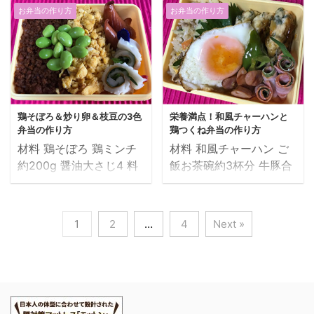
料A（醤油大さじ3、料理
ム2枚 スライスチーズ1
ショウ少々 卵焼き（かに
菜天2枚 めんつゆ大さじ
お弁当の作り方
お弁当の作り方
酒大さじ3、みりん大さ
枚 サニーレタス適量 玉
かま入り） かにかま小1
3 水大さじ2 料理酒少々
じ2、砂糖大さじ2、塩
ねぎ1/4個 マヨネーズ
本 卵1個 砂糖少々 塩
砂糖少々 すり胡麻適量
少々、水50ml） ゆかり
少々 ケチャップ少々 ブ
少々 油少々 ウインナー2
花鰹少々 塩少々（オクラ
パスタ 乾麺パスタ約
ラックペッパー少々 塩コ
本 青しそ2枚（しきり）
板ずり用） 卵焼き（モロ
150g 料理酒大さじ1 め
ショウ少々 油少々 サン
ご ...
ヘイヤ入り） ...
んつゆ大さじ1 しらす干
ドイッチ（ハムツナタマ
鶏そぼろ＆炒り卵＆枝豆の3色
栄養満点！和風チャーハンと
し約20g ゆかり大さじ2
ゴ） 6つ切りパン2枚 卵1
弁当の作り方
鶏つくね弁当の作り方
青ねぎ少々 オリーブオイ
個 ツナ缶1/2個 ロースハ
材料 鶏そぼろ 鶏ミンチ
材料 和風チャーハン ご
ル少々 塩少々（パスタ茹
ム1枚 サニーレタス適量
約200g 醤油大さじ4 料
飯お茶碗約3杯分 牛豚合
で用） チーズ入り卵焼き
玉ねぎ1/4個 マヨネーズ
理酒大さじ2 みりん大さ
挽きミンチ約100g 玉ね
卵1個 とろけるチーズ
少々 ブラックペッパー
じ1 砂糖大さじ3 生姜チ
ぎ1/2個 人参1/3本 キャ
少々 青ねぎ少々 油少々
少々 塩コショウ少々 鶏
ューブ少々 炒り卵 卵１
ベツ1/8個 卵1個 青ねぎ
ちくわの明太マヨ焼き ち
の竜田揚げ 鶏もも肉約
1
2
…
4
Next »
個 砂糖少々 牛乳少々 油
少々 料理酒少々 和風だ
くわ1本 明太マヨネーズ
200g 醤油大さじ1 料理
少々 ちくわのしそ巻き
し大さじ1 顆粒コンソメ
少々 青しそ2枚 ウインナ
酒大さじ1 にんにくチュ
ちくわ2本 青しそ2枚 ウ
大さじ4 醤油少々 塩コシ
ー2本 ご飯 子持ち昆布
ーブ少々 生姜チューブ
インナー 枝豆（冷凍）
ョウ少々 油少々 大葉入
鮭のふりかけ ...
少々 唐揚げ粉大さじ ...
調理時間：約15分 作り
り鶏つくね 鶏ミンチ約