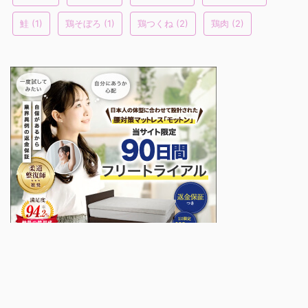
鮭
(1)
鶏そぼろ
(1)
鶏つくね
(2)
鶏肉
(2)