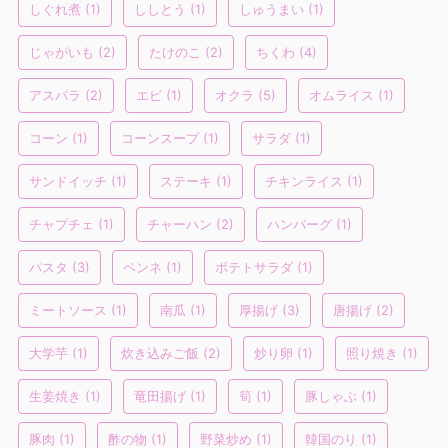
しぐれ煮
(1)
ししとう
(1)
しゅうまい
(1)
じゃがいも
(2)
たけのこ
(2)
ちくわ
(4)
アスパラ
(2)
エビ
(1)
オクラ
(5)
オムライス
(1)
コーン
(1)
コーンスープ
(1)
サラダ
(1)
サンドイッチ
(1)
ステーキ
(1)
チキンライス
(1)
チャプチェ
(1)
チャーハン
(2)
ハンバーグ
(1)
パスタ
(3)
ペンネ
(1)
ポテトサラダ
(1)
ミートソース
(1)
南瓜
(1)
厚揚げ
(3)
唐揚げ
(2)
大学芋
(1)
炊き込みご飯
(2)
炒り卵
(1)
照り焼き
(1)
生姜焼き
(1)
竜田揚げ
(1)
筍
(1)
豚しゃぶ
(1)
豚肉
(1)
酢の物
(1)
野菜炒め
(1)
韓国のり
(1)