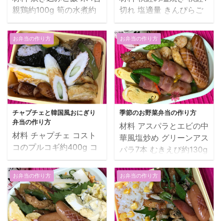
親鶏約100g 筍の水煮約
切れ 塩適量 きんぴらご
100g 人参1/4本 蒟蒻約
ぼう ごぼう2本 ちくわ2
100g 調味料A（和風顆粒
本 きんぴら蒟蒻1袋 いり
お弁当の作り方
お弁当の作り方
だし少々、醤油適量、料
こ少々 調味料A（和風の
理酒適量、みりん適量、
顆粒だし少々・料理酒大
砂糖適量） 塩少々 油
さじ3・みりん大さじ2・
少々 豚肉の甘酢炒め 豚
砂糖大さじ1・醤油大さ
肉うす切り約250g 厚揚
じ2・鷹の爪の輪切
げ1/2個 玉ねぎ1/2個 人
少々、塩少々） 油少々
チャプチェと韓国風おにぎり
季節のお野菜弁当の作り方
参1/2本 じゃがいも小2
ごま油少々 炒り胡麻適量
弁当の作り方
材料 アスパラとエビの中
個 オクラ5本 調味料
卵焼き（シーチキン入
材料 チャプチェ コスト
華風塩炒め グリーンアス
B（めんつゆ大さじ3、カ
り） 卵1個 シーチキン大
コのプルコギ約400g コ
パラ7本 むきえび約130g
ンタン酢大さじ2、醤油
さじ1 塩少々 ロースハム
ストコの韓国春雨約
厚揚げ1/4個 片栗粉適量
大さじ1、料理酒大さじ
のしそ巻き ロースハム2
200g ピーマン2個 玉ね
塩適量 顆粒中華だし大さ
1、みりん大さじ1、砂糖
枚 青しそ4枚 塩コショウ
お弁当の作り方
お弁当の作り方
ぎ1/2個 人参1/2個 料理
じ1 料理酒少々 醤油少々
大さじ1） 油少々 ねぎ入
少々 ウインナー2本 えび
酒大さじ1 醤油大さじ1
ごま油少々 塩コショウ
り卵焼き 卵1個 砂糖少々
たっぷりのもち米しゅう
みりん大さじ1 コチュジ
少々 にんにくチューブ
青ねぎ少々 油少々 ベビ
まい（冷凍）5個 ご飯 子
ャン小さじ1 サムジャン
少々 油少々 オクラベー