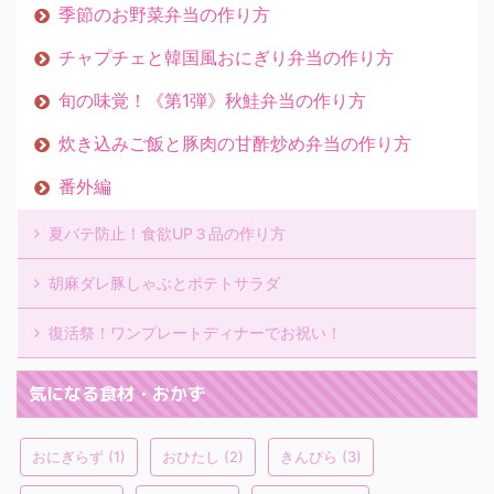
季節のお野菜弁当の作り方
チャプチェと韓国風おにぎり弁当の作り方
旬の味覚！《第1弾》秋鮭弁当の作り方
炊き込みご飯と豚肉の甘酢炒め弁当の作り方
番外編
夏バテ防止！食欲UP３品の作り方
胡麻ダレ豚しゃぶとポテトサラダ
復活祭！ワンプレートディナーでお祝い！
気になる食材・おかず
おにぎらず
(1)
おひたし
(2)
きんぴら
(3)