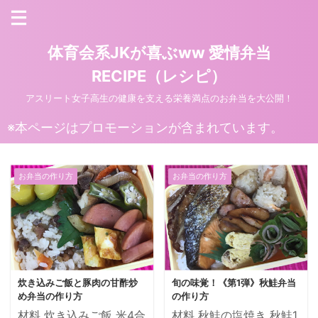
体育会系JKが喜ぶww 愛情弁当
RECIPE（レシピ）
アスリート女子高生の健康を支える栄養満点のお弁当を大公開！
※本ページはプロモーションが含まれています。
お弁当の作り方
お弁当の作り方
炊き込みご飯と豚肉の甘酢炒
旬の味覚！《第1弾》秋鮭弁当
め弁当の作り方
の作り方
材料 炊き込みご飯 米4合
材料 秋鮭の塩焼き 秋鮭1