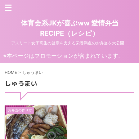
体育会系JKが喜ぶww 愛情弁当
RECIPE（レシピ）
アスリート女子高生の健康を支える栄養満点のお弁当を大公開！
※本ページはプロモーションが含まれています。
HOME
>
しゅうまい
しゅうまい
お弁当の作り方