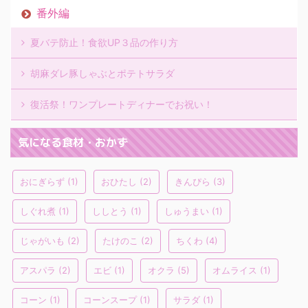
番外編
夏バテ防止！食欲UP３品の作り方
胡麻ダレ豚しゃぶとポテトサラダ
復活祭！ワンプレートディナーでお祝い！
気になる食材・おかず
おにぎらず
(1)
おひたし
(2)
きんぴら
(3)
しぐれ煮
(1)
ししとう
(1)
しゅうまい
(1)
じゃがいも
(2)
たけのこ
(2)
ちくわ
(4)
アスパラ
(2)
エビ
(1)
オクラ
(5)
オムライス
(1)
コーン
(1)
コーンスープ
(1)
サラダ
(1)