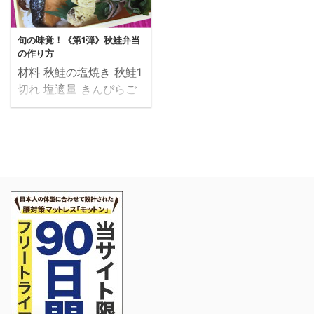
旬の味覚！《第1弾》秋鮭弁当
の作り方
材料 秋鮭の塩焼き 秋鮭1
切れ 塩適量 きんぴらご
ぼう ごぼう2本 ちくわ2
本 きんぴら蒟蒻1袋 いり
こ少々 調味料A（和風の
顆粒だし少々・料理酒大
さじ3・みりん大さじ2・
砂糖大さじ1・醤油大さ
じ2・鷹の爪の輪切
少々、塩少々） 油少々
ごま油少々 炒り胡麻適量
卵焼き（シーチキン入
り） 卵1個 シーチキン大
さじ1 塩少々 ロースハム
のしそ巻き ロースハム2