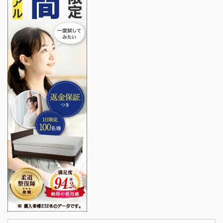
枚 青しそ4枚 塩コショウ
少々 ウインナー2本 えび
たっぷりのもち米しゅう
まい（冷凍）5個 ご飯 子
持ち昆布 調理時間：約
40分 作り方 秋鮭の塩焼
き ...