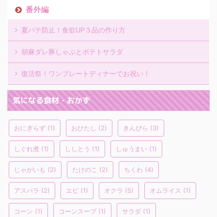
番外編
夏バテ防止！食欲UP３品の作り方
胡麻ダレ豚しゃぶとポテトサラダ
復活祭！ワンプレートディナーでお祝い！
気になる食材・おかず
おにぎらず
(1)
おひたし
(2)
きんぴら
(3)
しぐれ煮
(1)
ししとう
(1)
しゅうまい
(1)
じゃがいも
(2)
たけのこ
(2)
ちくわ
(4)
アスパラ
(2)
エビ
(1)
オクラ
(5)
オムライス
(1)
コーン
(1)
コーンスープ
(1)
サラダ
(1)