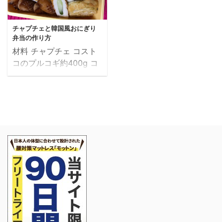
チャプチェと韓国風おにぎり
弁当の作り方
材料 チャプチェ コスト
コのプルコギ約400g コ
ストコの韓国春雨約
200g ピーマン2個 玉ね
ぎ1/2個 人参1/2個 料理
酒大さじ1 醤油大さじ1
みりん大さじ1 コチュジ
ャン小さじ1 サムジャン
大さじ1 牛脂2個 ごま油
適量 韓国風おにぎり 十
穀米入りご飯（前日のご
飯） 混ぜ込みわかめ ご
ま油少々 韓国のり2枚 ち
くわのきゅうり詰め ちく
わ1本 きゅうり1/8本 塩