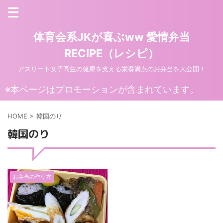
体育会系JKが喜ぶww 愛情弁当
RECIPE（レシピ）
アスリート女子高生の健康を支える栄養満点のお弁当を大公開！
※本ページはプロモーションが含まれています。
HOME
>
韓国のり
韓国のり
お弁当の作り方