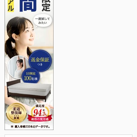
少々 目玉焼き 卵1個 塩
コショウ少々 ウインナー
2本 蓮根かさね揚げ（冷
凍）2個 栗の甘露煮（瓶
入り）2個 調理時間：約
15分 作り方 ...